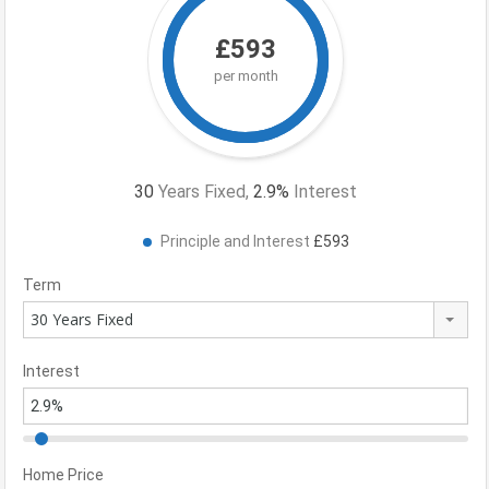
£593
per month
30
Years Fixed,
2.9
%
Interest
Principle and Interest
£593
Term
30 Years Fixed
Interest
Home Price