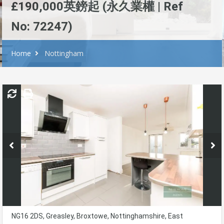
£190,000英鎊起 (永久業權 | Ref
No: 72247)
Home
Nottingham
NG16 2DS, Greasley, Broxtowe, Nottinghamshire, East