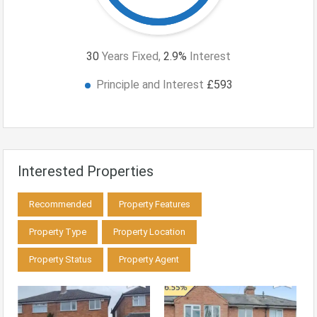
30
Years Fixed,
2.9
%
Interest
Principle and Interest
£593
Interested Properties
Recommended
Property Features
Property Type
Property Location
Property Status
Property Agent