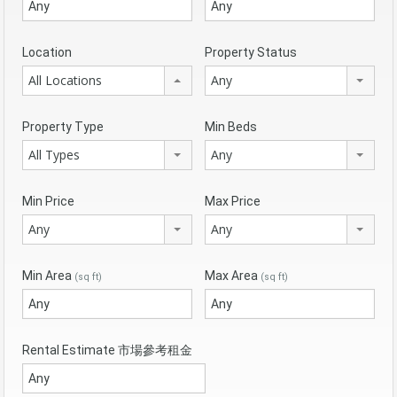
Location
Property Status
All Locations
Any
Property Type
Min Beds
All Types
Any
Min Price
Max Price
Any
Any
Min Area
Max Area
(sq ft)
(sq ft)
Rental Estimate 市場參考租金