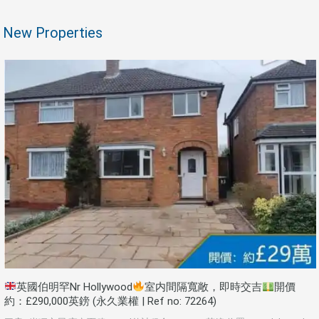
New Properties
英國伯明罕Nr Hollywood
室内間隔寬敞，即時交吉
開價
約：£290,000英鎊 (永久業權 | Ref no: 72264)