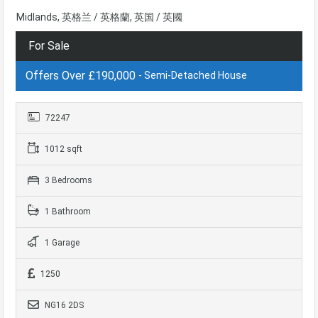
Midlands, 英格兰 / 英格蘭, 英国 / 英國
For Sale
Offers Over £190,000
- Semi-Detached House
72247
1012 sqft
3 Bedrooms
1 Bathroom
1 Garage
1250
NG16 2DS