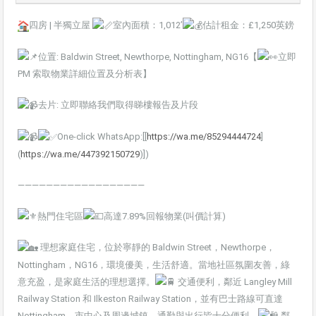
四房 | 半獨立屋
室內面積：1,012’
估計租金：£1,250英鎊
位置: B
aldwin Street, Newthorpe, Nottingham, NG16【
立即
PM 索取物業詳細位置及分析表】
去片: 立即聯絡我們取得睇樓報告及片段
One-click WhatsApp:[[
https://wa.me/85294444724
]
(
https://wa.me/447392150729
)])
——————————————————
熱門住宅區
高達7.89%回報物業(叫價計算)
理想家庭住宅，位於寧靜的 Baldwin Street，Newthorpe，
Nottingham，NG16，環境優美，生活舒適。當地社區氛圍友善，綠
意充盈，是家庭生活的理想選擇。
交通便利，鄰近 Langley Mill
Railway Station 和 Ilkeston Railway Station，並有巴士路線可直達
Nottingham、市中心及周邊城鎮，通勤與出行皆十分便利。
鄰