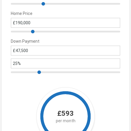
Home Price
Down Payment
£593
per month