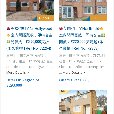
For Sale
For Sale
英國伯明罕Nr Hollywood
英國伯明罕Northfield
室内間隔寬敞，即時交吉
室内間隔寬敞，即時交吉
開價約：£290,000英鎊
開價：£220,000英鎊起 (永
(永久業權 | Ref No: 72264)
久業權 | Ref No: 72358)
三房 | 半獨立屋 室內面積：
三房 | 排屋 室內面積：786’估計
872’估計租金：£1,350英鎊 位置:
租金：£1,200英鎊 位置: Honiton
Arundel Road, Nr Hollywood,…
Close, Northfield, Birmingham,
More Details
…
More Details
Offers in Region of
Offers Over £220,000
£290,000