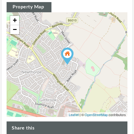
Property Map
+
−
Leaflet
| ©
OpenStreetMap
contributors
Share this