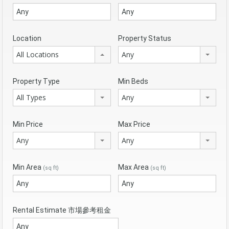
Location
Property Status
All Locations
Any
Property Type
Min Beds
All Types
Any
Min Price
Max Price
Any
Any
Min Area
Max Area
(sq ft)
(sq ft)
Rental Estimate 市場參考租金