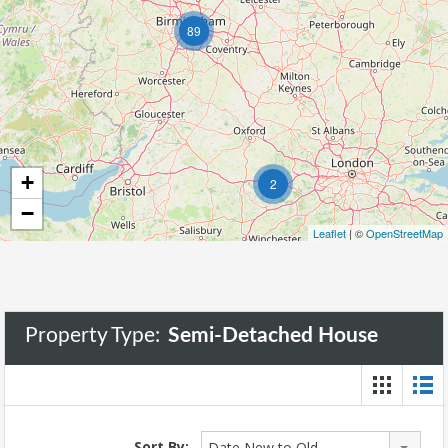
89
+
2
−
Leaflet
| ©
OpenStreetMap
Property Type:
Semi-Detached House
Sort By:
Date New to Old