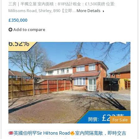
三房 | 半獨立屋 室內面積：818’估計租金：£1,500英鎊 位置:
Millisoms Road, Shirley, B90【立即…
More Details
£350,000
Add to compare
For Sale
英國伯明罕Sir Hiltons Road
室内間隔寬敞，即時交吉