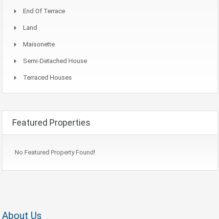
End Of Terrace
Land
Maisonette
Semi-Detached House
Terraced Houses
Featured Properties
No Featured Property Found!
About Us