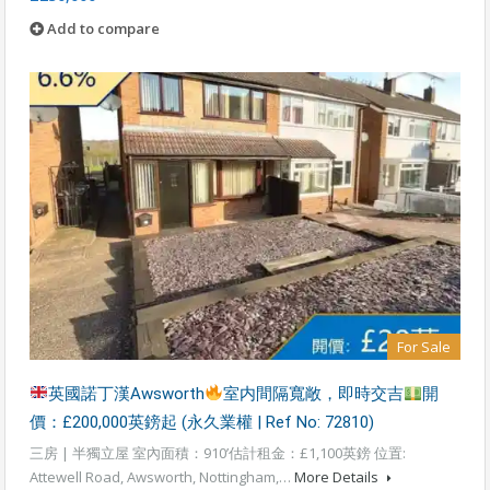
Add to compare
For Sale
英國諾丁漢Awsworth
室内間隔寬敞，即時交吉
開
價：£200,000英鎊起 (永久業權 | Ref No: 72810)
三房 | 半獨立屋 室內面積：910’估計租金：£1,100英鎊 位置:
Attewell Road, Awsworth, Nottingham,…
More Details