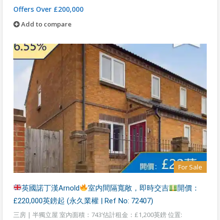
Offers Over £200,000
Add to compare
For Sale
英國諾丁漢Arnold
室内間隔寬敞，即時交吉
開價：
£220,000英鎊起 (永久業權 | Ref No: 72407)
三房 | 半獨立屋 室內面積：743’估計租金：£1,200英鎊 位置: