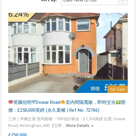
For Sale
英國伯明罕Dowar Road
室内間隔寬敞，即時交吉
開
價：£250,000英鎊 (永久業權 | Ref No: 72766)
三房 | 半獨立屋 室內面積：700’估計租金：£1,300英鎊 位置: Dowar
Road, Birmingham, B45【立即…
More Details
£250,000