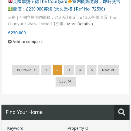
英國華捷伍德The Courtyard
室内間隔寬敞，即時交吉
開價：£230,000英鎊 (永久業權 | Ref No: 72598)
三房 | 半獨立屋 室內面積：710’估計租金：£1,200英鎊 位置: The
Courtyard, Walsall Wood【立即…
More Details
£230,000
Add to compare
Previous
1
2
3
4
5
Next
Last
Find Your Home
Keyword
Property ID