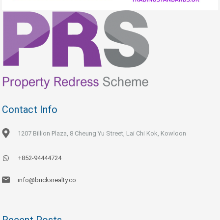
Contact Info
1207 Billion Plaza, 8 Cheung Yu Street, Lai Chi Kok, Kowloon
+852-94444724
info@bricksrealty.co
Recent Posts