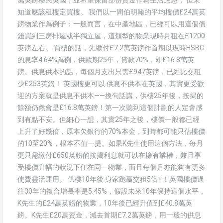
知道應該租樓定買樓。 我們以一間伯明翰的平均樓價£24萬英
鎊物業作為例子：一般而言，在中產地區，已經可以用這個價
錢買到三房排屋或半獨立屋，這類型的物業現時月租在£1200
英鎊左右。 買樓的話，先繳付£7.2萬英鎊作首期以現時HSBC
的息率4.64%為例，供款期25年，貸款70%，即£16.8萬英
鎊。供息供本的話，每個月支出只需£947英鎊，已經比交租
少£253英鎊！ 英國樓更可以 供息不供本在英國，其實更受歡
迎的方案就是供息不供本——換句話講，供樓25年後，按揭的
餘額仍然會是£16.8萬英鎊！第一次聽到這個計劃的人定會感
到有點不安。但細心一想，其實25年之後，樓價一般都已經
上升了好幾倍，原本欠銀行的70%本金，到時都可能只佔樓價
的10至20%，根本不值一提。如果K先生使用這個方法，每月
更只需繳付£650英鎊的按揭利息就可以在擁有業權，兼且享
受樓價升幅的狀況下住在同一物業，而且每個月亦能夠有更多
使費靈活運用。 供樓10年後 身家跑贏交租5倍+！英國樓價過
往30年的複合增長率是5.45%，假設未來10年保持這個水平，
K先生的£24萬英鎊的物業，10年後已經升值到£40.8萬英
鎊。K先生£20萬資金，減去首期£7.2萬英鎊，用一般的供息