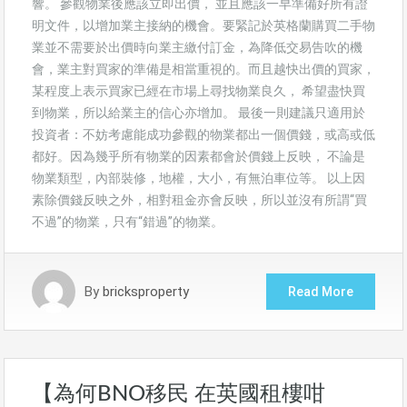
響。 參觀物業後應該立即出價， 並且應該一早準備好所有證
明文件，以增加業主接納的機會。要緊記於英格蘭購買二手物
業並不需要於出價時向業主繳付訂金，為降低交易告吹的機
會，業主對買家的準備是相當重視的。而且越快出價的買家，
某程度上表示買家已經在市場上尋找物業良久， 希望盡快買
到物業，所以給業主的信心亦增加。 最後一則建議只適用於
投資者：不妨考慮能成功參觀的物業都出一個價錢，或高或低
都好。因為幾乎所有物業的因素都會於價錢上反映， 不論是
物業類型，內部裝修，地權，大小，有無泊車位等。 以上因
素除價錢反映之外，相對租金亦會反映，所以並沒有所謂“買
不過”的物業，只有“錯過”的物業。
By
bricksproperty
Read More
【為何BNO移民 在英國租樓咁