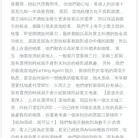
葺費用，經紀代理費用等。 但他們都心知，香港人到步後十
居其九租一年就會買樓。 第四，當地租樓文化不喜歡講價，
業主傾向以市價租金吸引更多租客以供選擇， 所以你認為吸
引的租金，都吸引很多當地租客。 我們手上有不少業主部的
租盤，即使開價如何吸引，最終都能以高於業主叫價的租金成
功租出，原因是因為大部份租客都面對成功中樓的困難，所以
遇上合適的物業，他們都肯出高於業主叫價承租物業。 第
五，物業租用給當地人，一般都只需要兩三日，至兩三星期，
當有選擇的時候就不會對未到步的移民感興趣。 另外，我們
亦聽過當地的Letting Agent 指出， 新移民對於當地的環境不
熟悉，甚至如何操作一間物業的暖氣系統，熱水系統，等等都
需要找地產代理幫忙，久而久之，他們便對新移民好有戒心，
當有選擇的時候就不會介紹新移民給業主考慮。 【莫道你在
選擇人，人亦在選擇你】逆地而處，假設你有一個太古城三
房，叫租只需$29,000 ，一日已經有10個在港島上班的高薪一
族參觀你的物業，你還會考慮一個未到步的黑龍江新移民？
【租AirBbB，就可以？】 我們每個月都收到為數不少 的查
詢，客人已經為於英國，甚至已經租用Airbnb幾個月時間，但
仍然未搵到業主肯租用物業， 他們顯得特別焦急，因為每個