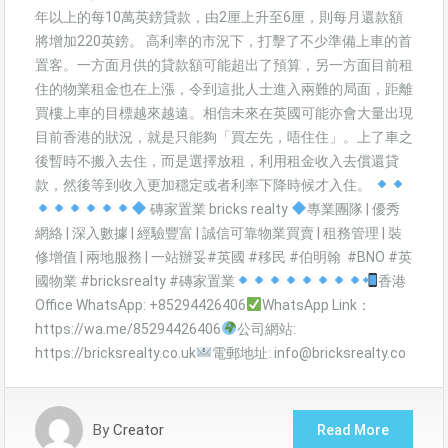
年以上的每10萬英鎊貸款，由2厘上升至6厘，則每月還款額
將增加220英鎊。 高利率的市況下，打擊了不少準備上車的首
置客。一方面月供的貸款額可能超出了預算，另一方面目前租
住的物業租金也在上漲，令到這批人士進入兩難的局面，距離
買樓上車的目標越來越遠。相信未來在英國可能亦會大量出現
目前香港的狀況，就是只能夠「買左先，唔住住」。上了車之
後暫時不搬入去住，而是選擇放租，利用租金收入去償還貸
款，然後等到收入更加穩定或者利率下降時候才入住。
磚家置業 bricks realty
專業團隊 | 優秀
網絡 | 深入數據 | 經驗豐富 | 誠信可靠物業買賣 | 租務管理 | 裝
修增值 | 兩地服務 | 一站辦妥#英國 #移民 #伯明翰 #BNO #英
國物業 #bricksrealty #磚家置業
香港
Office WhatsApp: +85294426406
WhatsApp Link：
https://wa.me/85294426406
公司網站:
https://bricksrealty.co.uk
電郵地址: info@bricksrealty.co
By
Creator
Read More