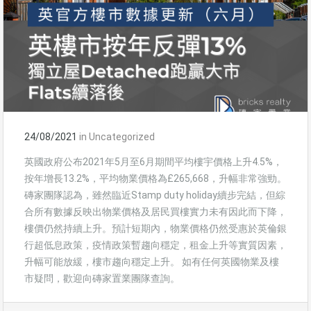
24/08/2021
in
Uncategorized
英國政府公布2021年5月至6月期間平均樓宇價格上升4.5%，
按年增長13.2%，平均物業價格為£265,668，升幅非常強勁。
磚家團隊認為，雖然臨近Stamp duty holiday續步完結，但綜
合所有數據反映出物業價格及居民買樓實力未有因此而下降，
樓價仍然持續上升。預計短期內，物業價格仍然受惠於英倫銀
行超低息政策，疫情政策暫趨向穩定，租金上升等實質因素，
升幅可能放緩，樓市趨向穩定上升。 如有任何英國物業及樓
市疑問，歡迎向磚家置業團隊查詢。