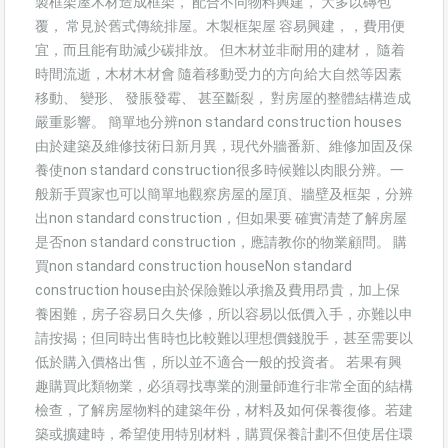
製框架屋木材造成框架， 配合不同物料興建， 大多以磚包
覆， 常見於舊式傳統排屋。木製框架屋 容易興建，，費用便
宜，而且能有助減少碳排放。 但木材並非耐用的建材， 隨着
時間流逝，木材木材會 隨着移動受力的方向給大自然等因素
移動、 變形、 發脹發霉、 甚至斷裂， 對房屋的整體結構造成
嚴重影響。 簡單地分辨non standard construction houses
由於建築及維修技術日新月異，現代外牆番新、維修加固及保
養使non standard construction很多時候難以肉眼分辨。一
般新手買家也可以簡單地觀察房屋的屋頂、牆壁及框架，分辨
出non standard construction，但如果要 確實清楚了解房屋
是否non standard construction，應請教你的物業顧問。 購
買non standard construction houseNon standard
construction house由於保險難以承擔及費用昂貴，加上保
養困難，房子容易日久失修，所以容易以低價入手，亦難以申
請按揭；但同時出售時也比較難以理想價錢脫手，甚至需要以
低於購入價格出售，所以並不適合一般的投資者。 若果有興
趣購買此類物業，必須尋找專業的測量師進行非常全面的結構
檢查，了解房屋物料的建築年份，材料及如何保養復修。若建
築或擴建時，希望使用特別材料，購買保養計劃不但使居住環