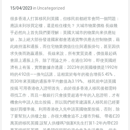
15/04/2023
in
Uncategorized
很多香港人打算移民到英國，但移民前都經常會問一個問題：
應該未到埗買定樓，還是租住樓先？ 大城市物業價格 長線幾
乎必然向上首先我們要理解：英國大城市的物業向來供應短
缺，加上絕大部份發達國家都會透過貨幣供應去控制物價，藉
此維持溫和通脹，而住宅物業價值往往與通脹掛勾，甚至因供
求失衡而跑贏通脹。 長線來說，所有實質資產，價值最起碼
會跟上通脹上升。除了理論之外，在過往30年，即使英國經
濟有上有落，實際數據亦透露：2023年的英國樓價是1992年
時的4.92倍——換句話講，這相當於每年的複合增長5.45%，
而30年來英國的通脹率平均數值為3.19%。 移民前申請英國
按揭 可用香港收入證明首先，由於很多香港人移民後都需時
尋找工作，而且一般銀行只會接受超過半年的入息證明，才有
機會向申請人批出按揭，所以我們經常建議客人移民前已經要
做好買樓準備。利用香港收入先申請英國物業按揭，否則，除
了要幫別人供樓之餘，亦很大機會追不上樓市升幅。 帶着£20
萬英鎊移民英國 該幫人供樓嗎?個案K先生打算1-2年內帶£20
萬英鎊移民英國，並希望保留部份資金作為生活應急， 但未