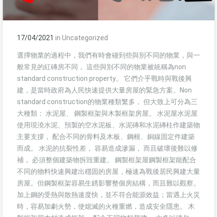
17/04/2021
in
Uncategorized
選擇物業的過程中，我們有時會碰到些與別不同的物業，與一
般常見的紅磚房不同， 這些與別不同的物業被統稱為non
standard construction property。 它們介乎戰時與戰後興
建，是當時政府為人民快速提供大量房屋的緊急方案。Non
standard construction的物業種類繁多， 但大致上可分為三
大種類： 水泥屋、 鋼製框架與木製框架房屋。 水泥屋水泥屋
使用現澆水泥、預製的空水泥板、水泥磚和水泥磚柱作建築物
主要支撐， 配合不同的骨料及木板、鋼根、銅線固定件建築
而成。 水泥的抗裂性差， 容易造成滲漏， 而且破壞後難以修
補， 必須整個建築物拆毁重建。 鋼製框架屋鋼製框架能配合
不同的物料快速興建出穩固的房屋，極速為戰後居民興建大量
房屋。但鋼製框架容易生銹影響整個房結構，而且難以觀察。
加上鋼的受熱與散熱速度快，並不符合能源效益；當遇上火災
時，容易加劇火勢，使熄滅的火種重燃，造成安全隱患。 木