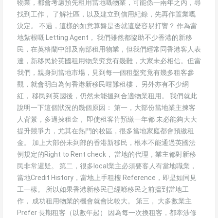
物業，都會考慮預先租用當地嘅物業，可能係一兩年之內，尋
找到工作， 了解社區，以及建立到信用紀錄，先再作置業嘅
決定。 不過，這樣的如意算盤是否就這麼容易打響？ 作為當
地紮根嘅 Letting Agent， 我們雖然都協助不少香港的新移
民，在英格蘭中部及南部租用物業，但我們經常同香港客人表
達，新移民於英國租用物業究竟有幾難，大家未必相信。但當
我們，親身到當地市場，見到每一個租盤究竟有幾多租客參
觀，就會明白為何香港新移民咁難租樓， 另外亦有不少網
紅， 移民到英國後，仍然未能搵到合適物業租用。 我們就此
說明一下這個狀況的幾個原因： 第一，大部份當地業主揀客
人背景，多過揀租金， 即使租客肯預繳一年都 未必能夠大大
提升競爭力，尤其在熱門的校區，很多當地家庭都會預繳租
金。 加上大部份未到部的香港新移民，根本不能通過英國法
例規定的Right to Rent check， 當地的代理，業主都對新移
民非常遲疑。 第二，很多local業主必須要客人有當地職業，
當地Credit History，當地上手租樓 Reference，即是如同見
工一樣。 所以如果香港新移民已經喺移民之前搵到當地工
作， 成功租用物業的機會就會比較大。 第三， 大多數業主
Prefer 長期租客（以數年起） 因為每一次換租客，都牽涉修