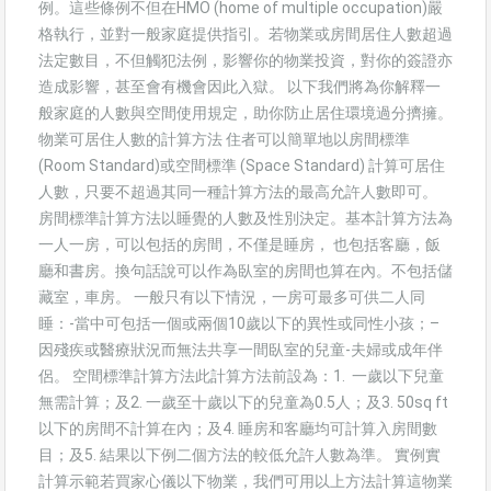
例。這些條例不但在HMO (home of multiple occupation)嚴
格執行，並對一般家庭提供指引。若物業或房間居住人數超過
法定數目，不但觸犯法例，影響你的物業投資，對你的簽證亦
造成影響，甚至會有機會因此入獄。 以下我們將為你解釋一
般家庭的人數與空間使用規定，助你防止居住環境過分擠擁。
物業可居住人數的計算方法 住者可以簡單地以房間標準
(Room Standard)或空間標準 (Space Standard) 計算可居住
人數，只要不超過其同一種計算方法的最高允許人數即可。
房間標準計算方法以睡覺的人數及性別決定。基本計算方法為
一人一房，可以包括的房間，不僅是睡房， 也包括客廳，飯
廳和書房。換句話說可以作為臥室的房間也算在內。不包括儲
藏室，車房。 一般只有以下情況，一房可最多可供二人同
睡：-當中可包括一個或兩個10歲以下的異性或同性小孩；–
因殘疾或醫療狀況而無法共享一間臥室的兒童-夫婦或成年伴
侶。 空間標準計算方法此計算方法前設為：1. 一歲以下兒童
無需計算；及2. 一歲至十歲以下的兒童為0.5人；及3. 50sq ft
以下的房間不計算在內；及4. 睡房和客廳均可計算入房間數
目；及5. 結果以下例二個方法的較低允許人數為準。 實例實
計算示範若買家心儀以下物業，我們可用以上方法計算這物業