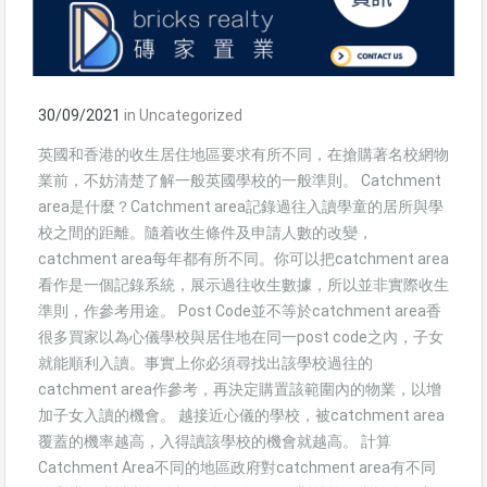
30/09/2021
in
Uncategorized
英國和香港的收生居住地區要求有所不同，在搶購著名校網物
業前，不妨清楚了解一般英國學校的一般準則。 Catchment
area是什麼？Catchment area記錄過往入讀學童的居所與學
校之間的距離。隨着收生條件及申請人數的改變，
catchment area每年都有所不同。你可以把catchment area
看作是一個記錄系統，展示過往收生數據，所以並非實際收生
準則，作參考用途。 Post Code並不等於catchment area香
很多買家以為心儀學校與居住地在同一post code之內，子女
就能順利入讀。事實上你必須尋找出該學校過往的
catchment area作參考，再決定購置該範圍內的物業，以增
加子女入讀的機會。 越接近心儀的學校，被catchment area
覆蓋的機率越高，入得讀該學校的機會就越高。 計算
Catchment Area不同的地區政府對catchment area有不同