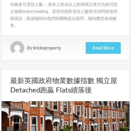
內最多可居住人數： 基本上符合以上的簡單計算方法就可防
止物業overcrowding。若你仍然對居住人數有任何問或有特
殊情況，歡迎隨時向我們的團隊提出疑問，隨時樂意為你解
答。
By
bricksproperty
Read More
最新英國政府物業數據指數 獨立屋
Detached跑贏 Flats續落後