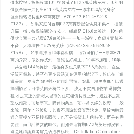
供本按揭，按揭餘額10年後會減至£12.2萬英鎊左右，10年的
供款金額一共付出£11.4萬英鎊左右——原本£20萬的身家，
就會輕鬆增長至£30萬英鎊（£20-£7.2-£11.4+£40.8-
£12.2）。 如果家庭付首期£7.2萬英鎊配合供息不供本，樓價
升幅一樣，按揭餘額沒有減少、繼續是 £16.8萬英鎊，10年的
供款金額一共花費£7.8萬英鎊—— 一加一減後，身價其實都差
不多，大概增長至£29萬英鎊（£20-£7.2-£7.8+£40.8-
£16.8）。 如果選擇這10年都租樓， 這就可怕了——原本£20
萬的身家，假設你找到一個絕世好業主，10年不加租，10年
一共交租14.4萬英鎊，最後身家也只剩下£5.6萬英鎊。 在生
活質素相若，甚至有更多靈活資金運用的情況下，相信在「租
還是買」兩者之間絕對不難作出選擇。除非，移民家庭可以選
擇瞓橋底，可惜英國天橋並不多。 決定不買自用物業 選擇交
租 才是真正的豪賭大城市的住宅樓價長線上升，這並不是期
望或預期，而是事實。購買物業是一項非常長線的投資，一般
來說一兩年內的波動，其實不應該影響置業決定。至於何時最
適合買樓？不是樓價回落，也不是樓價上升的時候，而是有需
要住、而且計掂數的時候。但如果連首期£7.2萬英鎊都沒有，
還是建議認真考慮是否必要移民。 CPI Inflation Calculator：