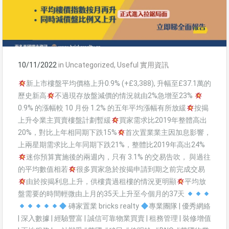
10/11/2022
in
Uncategorized
,
Useful 實用資訊
新上市樓盤平均價格上升0.9% (+£3,388), 升幅至£37.1萬的
歷史新高
不過現存放盤減價的情況就由2%急增至23%
0.9% 的漲幅較 10 月份 1.2% 的五年平均漲幅有所放緩
按揭
上升令業主買賣樓盤計劃暫緩
買家需求比2019年整體高出
20%，對比上年相同期下跌15%
首次置業業主因加息影響，
上兩星期需求比上年同期下跌21%，整體比2019年高出24%
迷你預算實施後的兩週內，只有 3.1% 的交易告吹， 與過往
的平均數值相若
很多買家急於按揭申請到期之前完成交易
由於按揭利息上升，供樓貴過租樓的情況更明顯
平均放
盤需要的時間輕微由上月的35天上升至今個月的37天
磚家置業 bricks realty
專業團隊 | 優秀網絡
| 深入數據 | 經驗豐富 | 誠信可靠物業買賣 | 租務管理 | 裝修增值