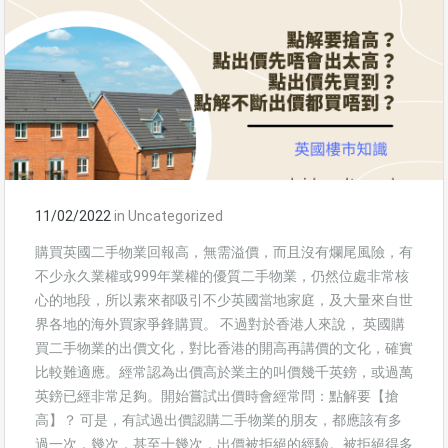
11/02/2022
in
Uncategorized
購買英國二手物業回報高，無需溢價，而且沒有爛尾風險，有
不少永久業權或999年業權的優質二手物業，仍然位處非常核
心的地段，所以素來都吸引不少英國當地家庭，及大量來自世
界各地的海外買家爭鋒購買。 不過對於香港人來說， 英國購
買二手物業的出價文化，對比香港的開高再講價的文化，確實
比較難適應。經常認為出價高於業主的叫價幾千英鎊，或過萬
英鎊已經非常足夠。開始嘗試出價時會經常問：點解要【搶
高】？ 可是，有試過出價認購二手物業的朋友，都應該有多
過一次，幾次，甚至十幾次，出價被拒絕的經驗。被拒絕得多