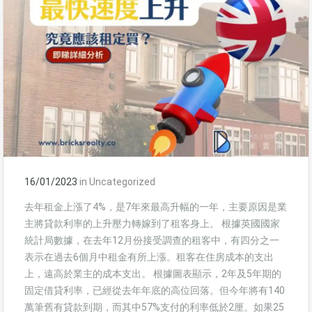
16/01/2023
in
Uncategorized
去年租金上漲了4%，是7年來最高升幅的一年，主要原因是業
主將貸款利率的上升壓力轉嫁到了租客身上。 根據英國國家
統計局數據，在去年12月份接受調查的租客中，有四分之一
表示在過去6個月中租金有所上漲。租客在住房成本的支出
上，遠高於業主的成本支出。 根據圖表顯示，2年及5年期的
固定借貸利率，已經從去年年底的高位回落。但今年將有140
萬筆舊有貸款到期，而其中57%支付的利率低於2厘。如果25