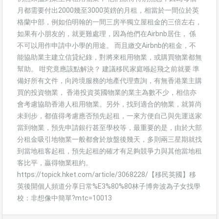
月都需要付出2000幾至3000英鎊的月租，相當於一間位於英
格蘭中部，例如伯明翰的一間三房半獨立屋租金的三倍左右，
如果有小朋友的，就更難處理，因為他們在Airbnb居住， 係
不可以用作申請中小學的用途。 而且繳交Airbnb的租金，不
能協助業主建立信貸紀錄，對將來租用物業，或購買物業都無
幫助。 咁究竟應該點解決？ 建議移民家庭喺起飛之前就要 準
備好所有文件，向跨境服務的地產代理查詢，有無香港業主購
買的投資物業， 香港投資英國物業的業主為數不少，相信亦
會考慮協助香港人租用物業。另外，找到適合的物業，就算尚
未到步，都值得考慮應否預先起租，一來方便自己與先運送家
當到物業，預先申請銀行甚至學校等，最重要的是，由於大部
分租金吸引地物業一般都會於放盤後幾天，多則兩三星期就找
到當地租客起租，預先起租的確才有足夠競爭力與其他當地租
客比平，贏得物業租約。
https://topick.hket.com/article/3068228/【移民英國】移
英後開個人頻道分享日常%E3%80%80林子博奔波為子女找學
校：非想像中簡單?mtc=10013