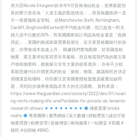
席大臣Nicola Sturgeon於本年9月宣佈凍結租金，並將家庭預
算的壓力形容為「人道主義的緊急情況」，而英格蘭政府一直
不一樣實施租金管制。 在Manchester, Bath, Nottingham,
Cardiff, Brighton和Exeter的平均租金叫價，現已超過一對夫
婦入息中位數的30%，而英國國家統計局認為租金還是「負擔
得起」，英國約兩成家庭需要租屋住，近月來英格蘭銀行的加
息，亦導致成本急速上升。 根據我們實地觀察，於英國放租
物業，業主要求租客背景非常嚴格，而且每當我們為的業主客
戶放租物業時，都會吸引非常大量的租客查詢， 亦有不少租
客願意繳付比叫價更高的租金「搶租」物業。建議移民於決定
買樓還是租樓時，特別要注意英國整體租盤盤源嚴重短缺問
題，否則到步後將會面臨非常大的生活困難。 資料來源：
https://www.theguardian.com/society/2022/dec/01/soari
ng-rents-making-life-unaffordable-for-private-uk-tenants-
research-shows
磚家置業 bricks
realty
專業團隊 | 優秀網絡 | 深入數據 | 經驗豐富 | 誠信可靠
物業買賣 | 租務管理 | 裝修增值 | 兩地服務 | 一站辦妥 #英國 #
移民 #伯明翰 #BNO…