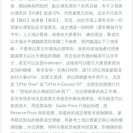
後，開始轉為問我們：點出價先買到？的而且確，有不少買家
出價高於【叫價】超過10%，仍然被業主拒絕。這並不代表市
場【瘋狂】或者被【搶高】。而是，由於市場上還有另外一些
買家出價更貼近市場實況。成交價過一段時間（通常幾個月至
半年）上土地註冊後，就會給大家看到。 總括來說，要成功
以市場水平價錢購買到英國二手物業，我們建議以下三個策
略： 不要再以業主叫價為出價準則，很多時當地地產代理會
建議業主以比市價低的價錢，而且低於市價的幅度可以非常
大，甚至可以說是Irrelevant，這樣就可以吸引大量買家查詢
及預約睇樓， 務求安排一至兩日時間，讓10-20位買家參觀並
收到大量offer，給業主選擇。 所以開價參考作用不大。尤其
是 “Offer Over” 或 “Offer in Excess Of”，這類型的開價只代
表：“想低於此出價就別Call 我了”，往往跟物業的真正市價，
甚至有很多情況是跟業主肯接受的最低價更低，而且幅度可以
相差很大。用拍賣為例：Guide Price 只係起拍價，跟
Reserve Price 保留底價，與最終的成交價更本就無關係。 參
考鄰近類似的物業成交價錢，再參考土地註冊處定期公佈的樓
價指數，作出調整。同時亦應留意物業內部質素，對樓價的影