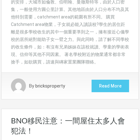
的安排，大城市如倫敦、伯明翰、曼徹斯特等，由於人口密
集，一般使用方圓公里計算。其他地區由於人口分布不均及其
他特別需要，catchment area的範圍有所不同。 購買
Catchment area物業，子女就必能入讀該校?學生的居住距
離是很多學校收生的其中一個重要準則之一，擁有接近心儀學
校的居所絕對能助子女一臂之力。與此同時，請了解不同學校
的收生條件，如：有沒有兄弟姊妹在該校就讀、學童的學術表
現、信仰等其他不同因素。 著名學校附近的物業通常都非常
搶手，如欲購買，請速與磚家置業團隊聯絡。
By
bricksproperty
Read More
BNO移民注意：一間屋住太多人會
犯法！