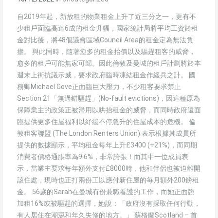
自2019年起，新放租的物業租金上升了近三分之一，更有不
少租戶面臨高達6成的租金升幅，國家統計局將平均工資於租
金對比後，將48個議會區域Council Area的租金定為無法負
擔。 與此同時，隨著愈多的租金抬價以及驅趕租客的威脅，
愈多的租戶可能無家可歸。因此倫敦及曼城的租戶計劃將於本
週末上街抗議示威，要求政府臨時凍結租金作緩兵之計。 國
務卿Michael Gove正面臨巨大壓力，不少租客要求禁止
Section 21「無過錯驅趕」(No-fault evictions)，因這種原為
保障業主的政策正被濫用以哄抬租金的威脅，而同時政府還面
臨提供更多住屋福利以紓緩不停急升的住屋成本的危機。 倫
敦租客聯盟 (The London Renters Union) 表示根據其成員所
提供的數據顯示，平均租金每年上升£3400 (+21%)，而同期
消費者價格通脹率為9.6%，非常誇張！而其中一位成員表
示，當業主要求每年額外支付£8000時，他和伴侶也被迫離開
該住處，現時也正打兩份工以應付新住屋的每月額外200鎊租
金。 56歲的Sarah在曼城有份兼職看護的工作，而她正面臨
加租16%或被驅趕的選擇，她說：「政府沒有採取任何行動，
有人居住在潮濕和年久失修的地方。」 蘇格蘭Scotland – 首