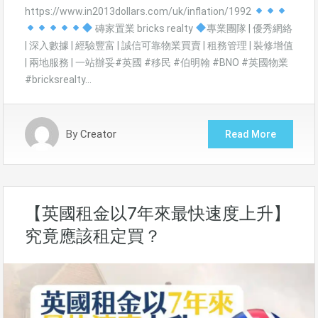
https://www.in2013dollars.com/uk/inflation/1992
磚家置業 bricks realty
專業團隊 | 優秀網絡
| 深入數據 | 經驗豐富 | 誠信可靠物業買賣 | 租務管理 | 裝修增值
| 兩地服務 | 一站辦妥#英國 #移民 #伯明翰 #BNO #英國物業
#bricksrealty…
By
Creator
Read More
【英國租金以7年來最快速度上升】
究竟應該租定買？