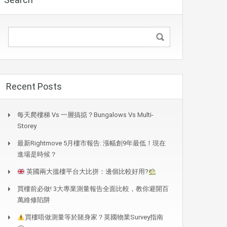
Recent Posts
每天爬樓梯 Vs 一層搞掂？Bungalows Vs Multi-
Storey
最新Rightmove 5月樓市報告: 漲幅創9年最低！現在
進場是時候？
英國兩大搵樓平台大比拼：邊個比較好用?
買樓前必做! 3大專業測量報告全面比較，教你避開百
萬維修陷阱
買樓唔做測量等於賭身家？英國物業Survey指南