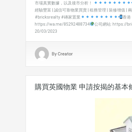
市場真實數據，以及後市分析！
經驗豐富 | 誠信可靠物業買賣 | 租務管理 | 裝修增值 |
#bricksrealty #磚家置業
香港 O
https://wa.me/85292488734
公司網站: https://bric
20/03/2023
By
Creator
購買英國物業 申請按揭的基本