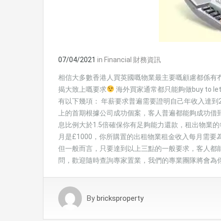
07/04/2021
in
Financial 財務資訊
相信大多數香港人買英國嘅物業最主要嘅顧慮都係有
揭大致上嘅要求
海外買家通常都只能夠做buy to
有以下幾項： 年薪要求普遍需要證明自己年收入達到2
上的首期根據公司成功個案，客人普遍都能夠成功借到
息比例大於1.5倍確保你有足夠能力還款，租出物業的每
月是£1000，你所購置的出租物業租金收入每月需要
但一般而言，只要達到以上三點的一般要求，客人都
問，歡迎隨時查詢專家置業，我們的專業團隊將會為
By
bricksproperty