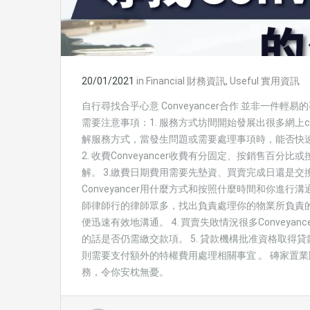
20/01/2021
in
Financial 財務資訊
,
Useful 實用資訊
自行尋找合乎心意 Conveyancer合作 並非一件
需要注意事項：1. 服務方式坊間開始發展出很多網上conve
解服務方式，當發生問題或需要處理事項時，能否快
2. 收費Conveyancer收費有分固定、按銷售
解。 3.繳費日期費用需要先墊資、買賣完成日還是交
Conveyancer用什麼方式和按照什麼時間和你進行
師律師行的律師眾多，找出負責處理你的物業所負責的Conv
便迅速有效地溝通。 4. 買賣失敗情況很多Conveya
的話是否仍需繳交款項。 5. 貸款機構批准資格取得貸款
則需要支付額外的特權費用處理相關事宜 。 磚家置業團隊
務，令你安枕無憂。