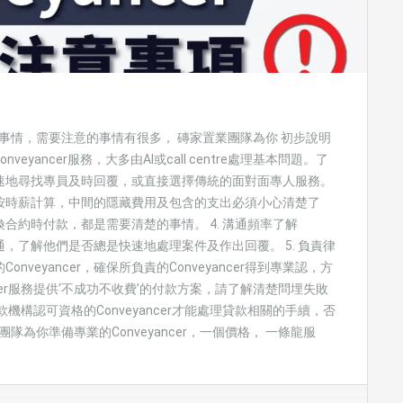
輕易的事情，需要注意的事情有很多， 磚家置業團隊為你 初步說明
yancer服務，大多由AI或call centre處理基本問題。了
速地尋找專員及時回覆，或直接選擇傳統的面對面專人服務。
百分比或按時薪計算，中間的隱藏費用及包含的支出必須小心清楚了
換合約時付款，都是需要清楚的事情。 4. 溝通頻率了解
溝通，了解他們是否總是快速地處理案件及作出回覆。 5. 負責律
eyancer，確保所負責的Conveyancer得到專業認，方
ncer服務提供‘不成功不收費’的付款方案，請了解清楚問埋失敗
機構認可資格的Conveyancer才能處理貸款相關的手續，否
為你準備專業的Conveyancer，一個價格， 一條龍服