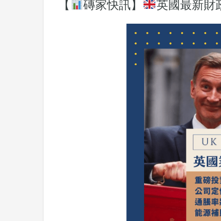
【
磚家快訊】
英國最新財