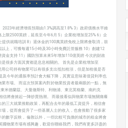
）2023年經濟增長預期由1.3%調高至1.8% 3）政府債務水平維
格上限2500英鎊，延長至今年6月 5）企業稅增加至25% 6）企
士提供就職培訓 8）退休金的100萬英鎊免稅上限將會取消，鼓
以上，可獲每週15小時及30小時免費託管服務 10）創建12
鎊資金支持 11）國防預算未來5年增加110億英鎊 今次的財政
但是很多方面其實都是息息相關的。 首先是企業稅增加至
然用公司持有物業可以有很多支出抵扣稅項，但是加稅後是否
亦提及今年的通脹率預計會大幅下降，其實這意味著借貸利率也
物業市場。 而這次預算案內對於物業投資者最兩眼的一點，無
括東米德蘭茲、大曼徹斯特、利物浦、東北英格蘭、南約克
些地區相信將會掀起一陣炒賣熱潮。 而最後看似與物業市場無關痛癢
出的三大就業推動政策，再配合去年的最低工資提升，相信會
市場，從而會提升了一些基層人士的收入，也會推動了很多家
年的數字反映， 倫敦以外，一些比較可負擔的城市的租金將會
對英國物業市場有感興趣，歡迎你聯絡我們，我們有更多詳盡的