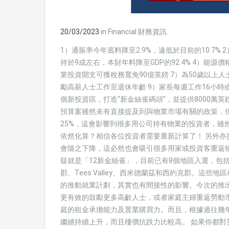
20/03/2023
in
Financial 財務資訊
1）通脹率今年底料降至2.9%，遠低於目前的10.7% 2
持於9成左右，本財年料降至GDP的92.4% 4）能源價
業投資開支可獲稅務寬免90億英鎊 7）為50歲以上人
勵高薪人士工作至退休年齡 9）家長每週工作16小時或
個新投資區，打造“新金絲雀碼頭”，並提供8000萬英
預算案雖然未有直接提及到與物業市場有關的政策，
25%，這會影響到很多用公司持有物業的投資者，雖
依然化算？相信各位投資者需要重新計算了！ 另外
會隨之下降，這必然也會吸引很多用家或投資客重返
疑就是「12新金絲雀」，目前已有8個地區入選，包
郡、Tees Valley、西米德蘭茲和西約克郡。這
的推動就業計劃，其實也有間接性的影響。今次的推
更有效的鼓勵更多高齡人士，或者家庭主婦重返勞動
庭的租金承擔能力及置業購買力。而且，根據過往幾
繼續持續上升，而且樓價抗跌力比較高。 如果你都