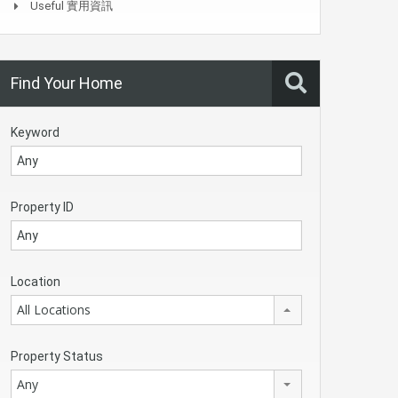
Useful 實用資訊
Find Your Home
Keyword
Property ID
Location
All Locations
Property Status
Any