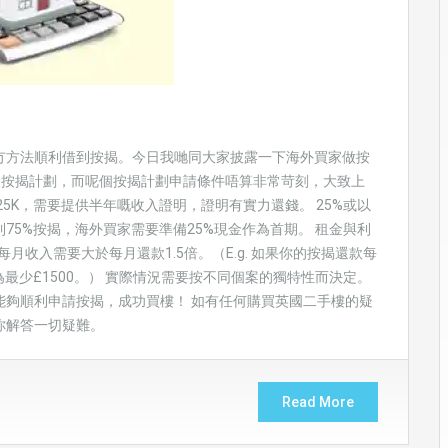
冇方法順利借到按揭。今日我哋同大家披露一下海外買家做按
 let按揭計劃，而呢個按揭計劃申請條件唔算非常苛刻，大致上
5K，需要提供半年嘅收入證明，證明有實力還錢。 25%或以
75%按揭，海外買家需要準備25%現金作為首期。 租金與利
月收入需要大於每月還款1.5倍。（E.g. 如果你的按揭還款每
為最少£1500。） 實際情況需要按不同個案的獨特性而決定。
能夠順利申請按揭，成功買樓！ 如有任何購買英國二手樓的疑
你解答一切疑難。
Read More